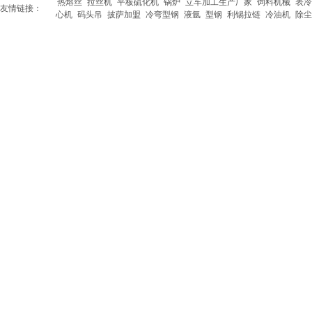
热熔丝
拉丝机
平板硫化机
锅炉
立车加工生产厂家
饲料机械
表冷
友情链接：
心机
码头吊
披萨加盟
冷弯型钢
液氩
型钢
利锡拉链
冷油机
除尘