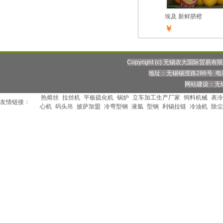
埃及 新鲜脐橙
￥
Copyright (c) 无锡农大国际贸易
地址：无锡锡澄路286号 电话：0
网站建设：无
热熔丝
拉丝机
平板硫化机
锅炉
立车加工生产厂家
饲料机械
表冷
友情链接：
心机
码头吊
披萨加盟
冷弯型钢
液氩
型钢
利锡拉链
冷油机
除尘